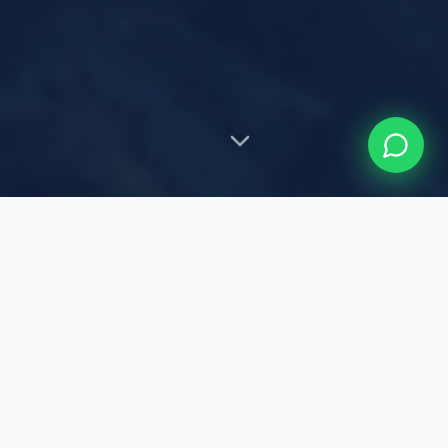
DESTAQUES DA SEMANA
Oportunidades Selecionadas
As melhores embarcações do momento, escolhidas a
dedo pela nossa equipe